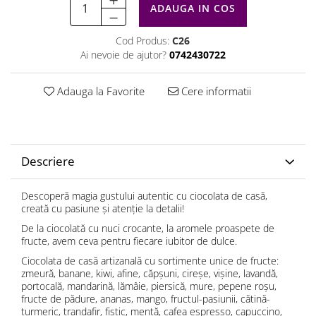
ADAUGA IN COS
Cod Produs:
C26
Ai nevoie de ajutor?
0742430722
Adauga la Favorite
Cere informatii
Descriere
Descoperă magia gustului autentic cu ciocolata de casă,
creată cu pasiune și atenție la detalii!
De la ciocolată cu nuci crocante, la aromele proaspete de
fructe, avem ceva pentru fiecare iubitor de dulce.
Ciocolata de casă artizanală cu sortimente unice de fructe:
zmeură, banane, kiwi, afine, căpșuni, cireșe, vișine, lavandă,
portocală, mandarină, lămâie, piersică, mure, pepene roșu,
fructe de pădure, ananas, mango, fructul-pasiunii, cătină-
turmeric, trandafir, fistic, mentă, cafea espresso, capuccino,