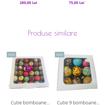
ciocolata de casa
ciocolata de casa
c
280,00 Lei
75,00 Lei
Produse similare
NOU
NOU
Cutie bomboane
Cutie 9 bomboane