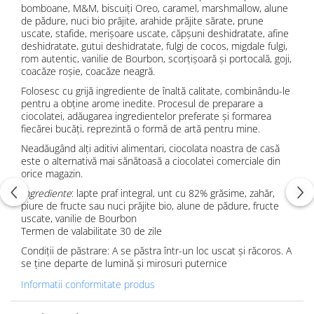
bomboane, M&M, biscuiți Oreo, caramel, marshmallow, alune
de pădure, nuci bio prăjite, arahide prăjite sărate, prune
uscate, stafide, merișoare uscate, căpșuni deshidratate, afine
deshidratate, gutui deshidratate, fulgi de cocos, migdale fulgi,
rom autentic, vanilie de Bourbon, scorțișoară și portocală, goji,
coacăze roșie, coacăze neagră.
Folosesc cu grijă ingrediente de înaltă calitate, combinându-le
pentru a obține arome inedite. Procesul de preparare a
ciocolatei, adăugarea ingredientelor preferate și formarea
fiecărei bucăți, reprezintă o formă de artă pentru mine.
Neadăugând alți aditivi alimentari, ciocolata noastra de casă
este o alternativă mai sănătoasă a ciocolatei comerciale din
orice magazin.
Ingrediente
: lapte praf integral, unt cu 82% grăsime, zahăr,
piure de fructe sau nuci prăjite bio, alune de pădure, fructe
uscate, vanilie de Bourbon
Termen de valabilitate 30 de zile
Condiții de păstrare: A se păstra într-un loc uscat și răcoros. A
se ține departe de lumină și mirosuri puternice
Informatii conformitate produs