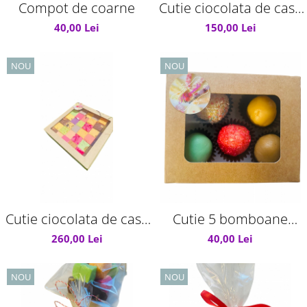
Compot de coarne
Cutie ciocolata de casa
cu fructe
40,00 Lei
150,00 Lei
NOU
NOU
Cutie ciocolata de casa
Cutie 5 bomboane
asortata
ciocolata de casa
260,00 Lei
40,00 Lei
NOU
NOU