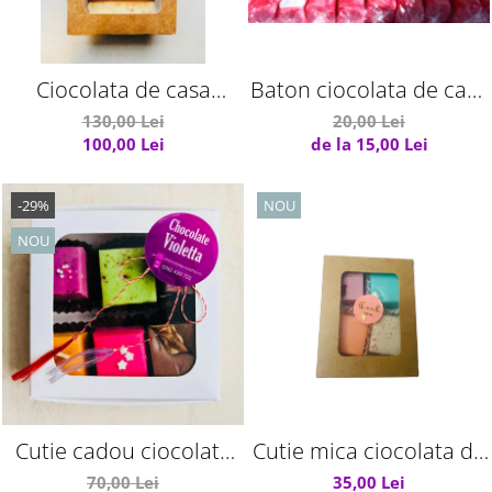
Ciocolata de casa
Baton ciocolata de casa
Zmeura-Vanilie-Cacao-
cu fructe
130,00 Lei
20,00 Lei
100,00 Lei
de la 15,00 Lei
Alune-Napolitana
-29%
NOU
NOU
Cutie cadou ciocolata
Cutie mica ciocolata de
de casa artizanala
casa
70,00 Lei
35,00 Lei