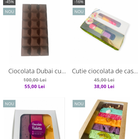
-45%
-16%
NOU
NOU
Ciocolata Dubai cu
Cutie ciocolata de casa
Fistic si Kataif 200g
artizala
100,00 Lei
45,00 Lei
55,00 Lei
38,00 Lei
NOU
NOU