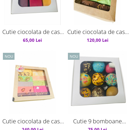
Cutie ciocolata de casa
Cutie ciocolata de casa
270g
650 g
65,00 Lei
120,00 Lei
NOU
NOU
Cutie ciocolata de casa
Cutie 9 bomboane
cu fructe 1300g
ciocolata de casa
240,00 Lei
75,00 Lei