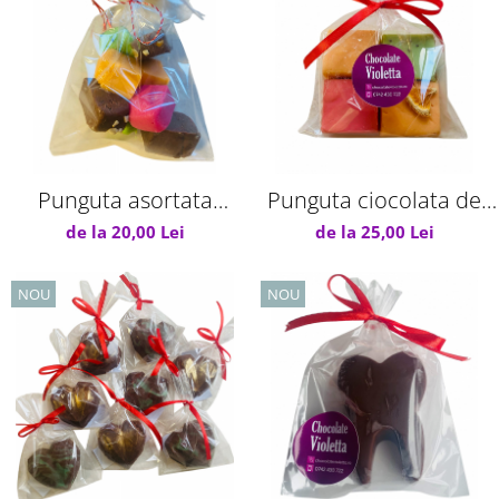
Punguta asortata
Punguta ciocolata de
ciocolata de casa
casa 150 g
de la 20,00 Lei
de la 25,00 Lei
NOU
NOU