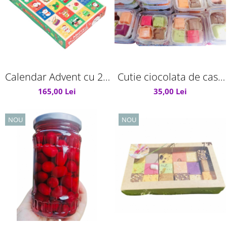
Calendar Advent cu 24
Cutie ciocolata de casa
de bucăți de ciocolată
asortata
165,00 Lei
35,00 Lei
de casă
NOU
NOU