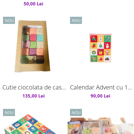
50,00 Lei
NOU
NOU
Cutie ciocolata de casa
Calendar Advent cu 12
cu fructe
de bucăți de ciocolată
135,00 Lei
90,00 Lei
de casă artizanală cu
fructe
NOU
NOU