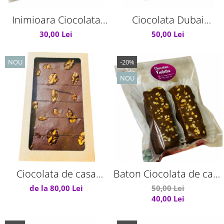
Inimioara Ciocolata
Ciocolata Dubai
Dubai cu Fistic si Kataif
Măseluța
30,00 Lei
50,00 Lei
NOU
-20%
NOU
Ciocolata de casa
Baton Ciocolata de casa
dietetica fara zahar
Dubai
de la 80,00 Lei
50,00 Lei
40,00 Lei
850g