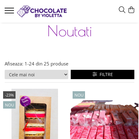
Noutati
Afiseaza:
1-
24
din
25
produse
FILTRE
-23%
NOU
NOU